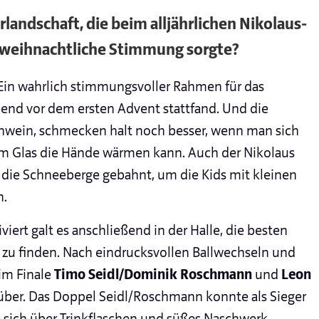
landschaft, die beim alljährlichen Nikolaus-
orweihnachtliche Stimmung sorgte?
Ein wahrlich stimmungsvoller Rahmen für das
bend vor dem ersten Advent stattfand. Und die
ühwein, schmecken halt noch besser, wenn man sich
am Glas die Hände wärmen kann. Auch der Nikolaus
 die Schneeberge gebahnt, um die Kids mit kleinen
n.
iert galt es anschließend in der Halle, die besten
zu finden. Nach eindrucksvollen Ballwechseln und
 im Finale
Timo Seidl/Dominik Roschmann
und
Leon
ber. Das Doppel Seidl/Roschmann konnte als Sieger
 sich über Trinkflaschen und süßes Naschwerk.