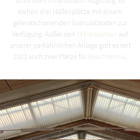
schönsten im Großraum Augsburg. Es
stehen drei Hallenplätze mit einem
gelenkschonenden Granulatboden zur
Verfügung. Außer den
13 Freiplätzen
auf
unserer parkähnlichen Anlage gibt es seit
2022 auch zwei Plätze für
Beachtennis
.