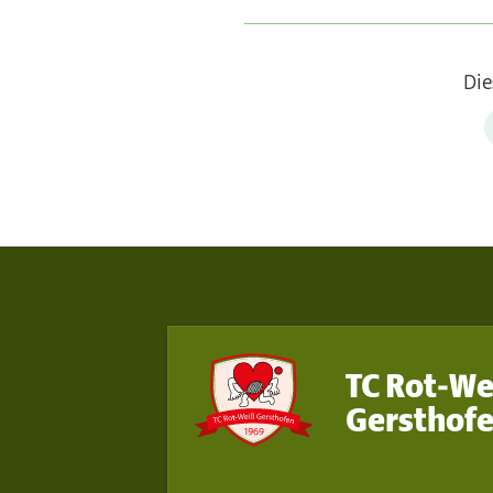
Die
TC Rot-We
Gersthofe