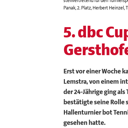
stellvertretend für den Turniersp
Panak, 2. Platz, Herbert Heinzel, T
5. dbc Cu
Gersthof
Erst vor einer Woche k
Lemstra, von einem inte
der 24-Jährige ging als
bestätigte seine Rolle
Hallenturnier bot Tenn
gesehen hatte.