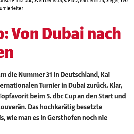
onsor Firma dbc, Sven Lemstra, 3. Platz, Kai Lemstra, Sieger, Yvo
urnierleiter
p: Von Dubai nach
en
am die Nummer 31 in Deutschland, Kai
rnationalen Turnier in Dubai zurück. Klar,
 Topfavorit beim 5. dbc Cup an den Start und
 souverän. Das hochkarätig besetzte
is, wie man es in Gersthofen noch nie