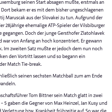
 Luxemburg seinen Start absagen mußte, erstmals an
n. Dort bekam er es mit dem bisher ungeschlagenen
atij Maruscak aus der Slovakei zu tun. Aufgrund der
er 28jährige ehemalige ATP-Spieler der Vilsbiburger
rtie gegangen. Doch der junge Gersthofer Zlatohlavek
nd war von Anfang an hoch konzentriert. Er gewann
ak. Im zweiten Satz mußte er jedoch dem nun noch
ken den Vortritt lassen und so begann ein
der Match Tie-break.
hließlich seinen sechsten Matchball zum am Ende
wandeln.
chaftsführer Tom Bittner sein Match glatt in zwei
3 – 5 gaben die Gegner von Max Heinzel, Jan Kusy und
Verletzung bzw. Krankheit frühzeitig auf. So war die