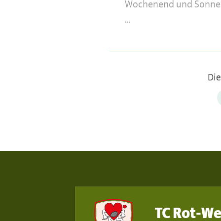
Wochenend und Sonne
...
Die
TC Rot-We