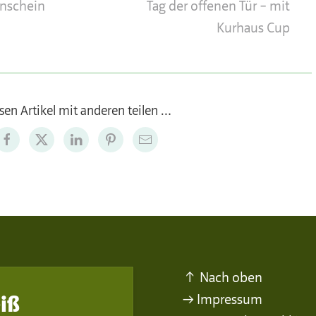
nschein
Tag der offenen Tür – mit
Kurhaus Cup
sen Artikel mit anderen teilen …
↑ Nach oben
→ Impressum
iß