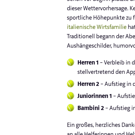
dieser Wettervorhersage. Ke
sportliche Höhepunkte zu f
italienische Wirtsfamilie
ha
Traditionell begann der Ab
Aushängeschilder, humorvo
Herren 1
– Verbleib in 
stellvertretend den Ap
Herren 2
– Aufstieg in 
Juniorinnen 1
– Aufstie
Bambini 2
– Aufstieg i
Ein großes, herzliches Danke
an alle Helferinnen und Hel