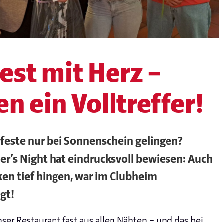
st mit Herz –
en ein Volltreffer!
feste nur bei Sonnenschein gelingen?
yer’s Night hat eindrucksvoll bewiesen: Auch
en tief hingen, war im Clubheim
gt!
ser Restaurant fast aus allen Nähten – und das bei