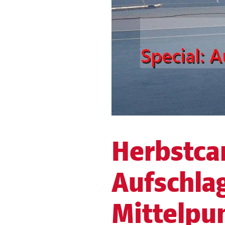
Herbstca
Aufschla
Mittelpu