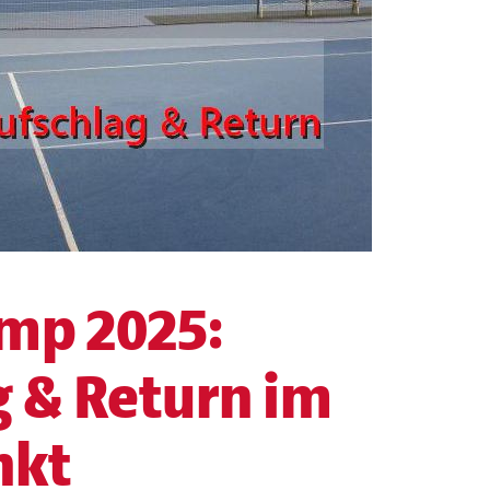
mp 2025:
g & Return im
nkt