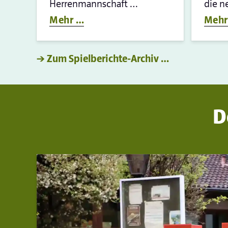
Herrenmannschaft …
die n
Mehr …
Mehr
→ Zum Spielberichte-Archiv …
D