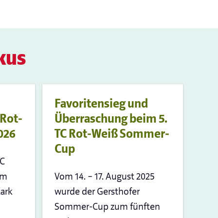
kus
Favoritensieg und
 Rot-
Überraschung beim 5.
026
TC Rot-Weiß Sommer-
Cup
TC
am
Vom 14. – 17. August 2025
tark
wurde der Gersthofer
Sommer-Cup zum fünften