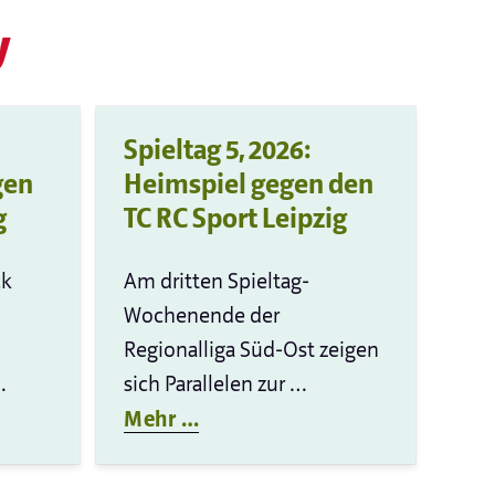
y
Spieltag 5, 2026:
gen
Heimspiel gegen den
g
TC RC Sport Leipzig
ck
Am dritten Spieltag-
Wochenende der
Regionalliga Süd-Ost zeigen
…
sich Parallelen zur …
Mehr …