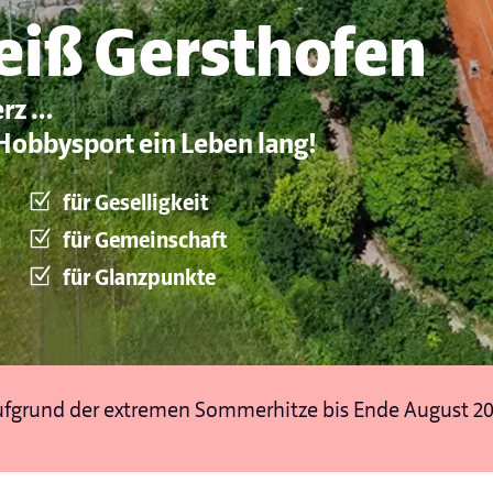
eiß Gersthofen
erz …
Hobbysport ein Leben lang!
für Geselligkeit
n
für Gemeinschaft
für Glanzpunkte
aufgrund der extremen Sommerhitze bis Ende August 2