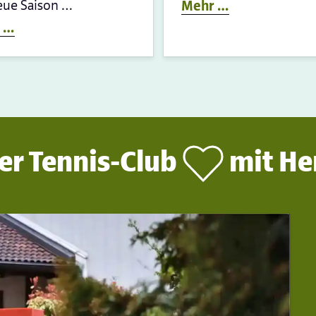
eue Saison …
Mehr …
 …
er Tennis-Club
mit He