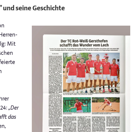
 und seine Geschichte
on
Herren-
lg: Mit
schen
eierte
n
hrer
024:
„Der
fft das
en,