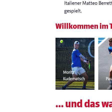
Italiener Matteo Berret
gespielt.
Willkommen im T
Moritz
Kudernatsch
Pau
... und das 