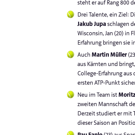
steht er auf Rang 800 d
Drei Talente, ein Ziel:
Jakub Jupa
schlagen de
Wisconsin, Jan (20) in F
Erfahrung bringen sie i
Auch
Martin Müller
(23
aus Kärnten und bringt,
College-Erfahrung aus 
ersten ATP-Punkt siche
Neu im Team ist
Morit
zweiten Mannschaft de
Derzeit studiert er mit
dieser Saison an Positio
Pau Fanlo
(23) aus Span