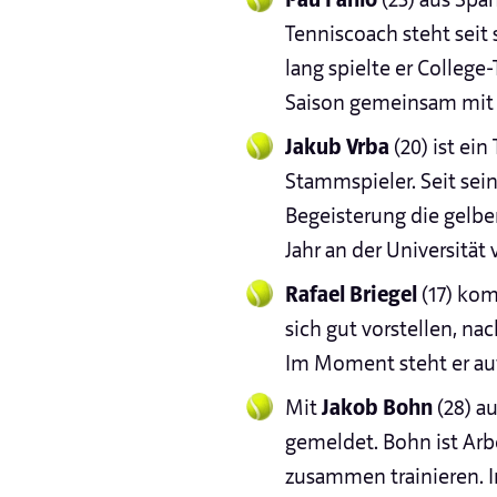
Tenniscoach steht seit 
lang spielte er College
Saison gemeinsam mit 
Jakub Vrba
(20) ist ei
Stammspieler. Seit sei
Begeisterung die gelben
Jahr an der Universität
Rafael Briegel
(17) kom
sich gut vorstellen, na
Im Moment steht er auf
Mit
Jakob Bohn
(28) a
gemeldet. Bohn ist Arb
zusammen trainieren. I