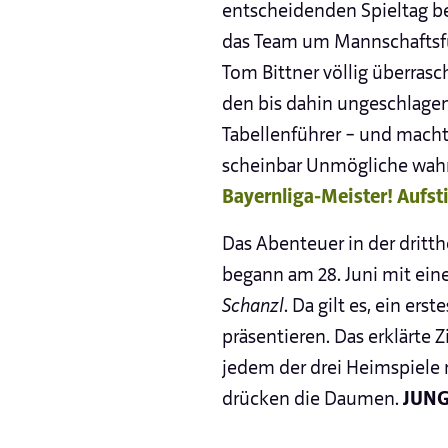
entscheidenden Spieltag b
das Team um Mannschaftsf
Tom Bittner völlig überras
den bis dahin ungeschlage
Tabellenführer – und macht
scheinbar Unmögliche wahr
Bayernliga-Meister! Aufsti
Das Abenteuer in der dritth
begann am 28. Juni mit ei
Schanzl
. Da gilt es, ein er
präsentieren. Das erklärte Z
jedem der drei Heimspiele m
drücken die Daumen.
JUNGS