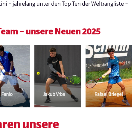
tini – jahrelang unter den Top Ten der Weltrangliste –
eam – unsere Neuen 2025
 Fanlo
Jakub Vrba
Rafael Briegel
waren unsere