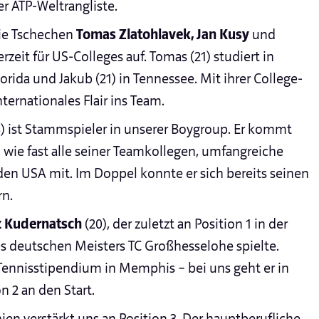
er ATP-Weltrangliste.
 Die Tschechen
Tomas Zlatohlavek, Jan Kusy
und
rzeit für US-Colleges auf. Tomas (21) studiert in
lorida und Jakub (21) in Tennessee. Mit ihrer College-
nternationales Flair ins Team.
) ist Stammspieler in unserer Boygroup. Er kommt
 wie fast alle seiner Teamkollegen, umfangreiche
den USA mit. Im Doppel konnte er sich bereits seinen
rn.
z Kudernatsch
(20), der zuletzt an Position 1 in der
s deutschen Meisters TC Großhesselohe spielte.
 Tennisstipendium in Memphis – bei uns geht er in
n 2 an den Start.
ien verstärkt uns an Position 3. Der hauptberufliche